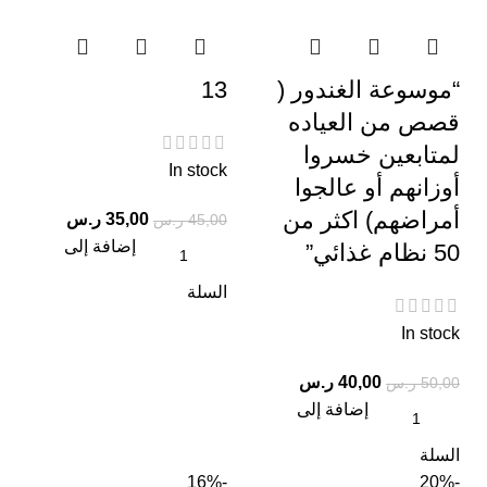
“موسوعة الغندور (
13
قصص من العياده
لمتابعين خسروا
In stock
أوزانهم أو عالجوا
أمراضهم) اكثر من
35,00
ر.س
45,00
ر.س
إضافة إلى
50 نظام غذائي”
السلة
In stock
40,00
ر.س
50,00
ر.س
إضافة إلى
السلة
-16%
-20%