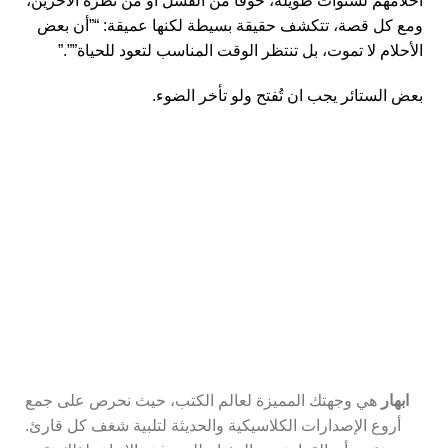
أحلامهم لسنوات طويلة، خوفًا من الفشل أو من نظرة الآخرين،
ومع كل قصة، تتكشف حقيقة بسيطة لكنها عميقة: “”أن بعض
الأحلام لا تموت، بل تنتظر الوقت المناسب لتعود للحياة””.”
بعض الستائر يجب ان تُفتح ولو تأخر الضوء.
اشترك في نشرتنا البريدية
كن أول من يعرف عن أحدث الكتب والعروض المميزة.
ابهار
هي وجهتك المميزة لعالم الكتب، حيث نحرص على جمع
أروع الإصدارات الكلاسيكية والحديثة لتلبية شغف كل قارئ.