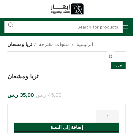
الرئيسية
منتجات مقترحة
ثريا ومشعان
Click to enlarge
-22%
ثريا ومشعان
45,00
ر.س
35,00
ر.س
إضافة إلى السلة